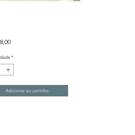
Preço
8,00
idade
*
Adicionar ao carrinho