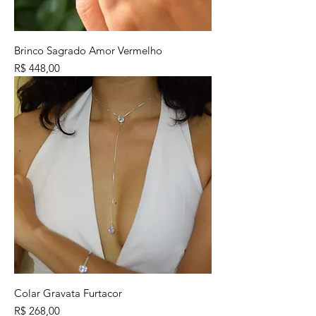
Brinco Sagrado Amor Vermelho
Preço
R$ 448,00
Colar Gravata Furtacor
Preço
R$ 268,00