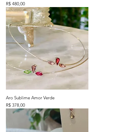
Preço
R$ 480,00
Aro Sublime Amor Verde
Preço
R$ 378,00