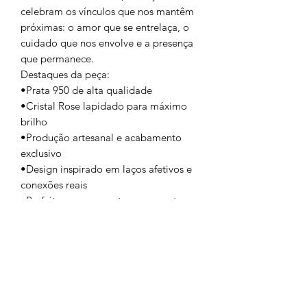
celebram os vínculos que nos mantêm
próximas: o amor que se entrelaça, o
cuidado que nos envolve e a presença
que permanece.
Destaques da peça:
•Prata 950 de alta qualidade
•Cristal Rose lapidado para máximo
brilho
•Produção artesanal e acabamento
exclusivo
•Design inspirado em laços afetivos e
conexões reais
•Perfeito para presentear momentos
especiais ou celebrar seu próprio amor
Formulário de inscrição